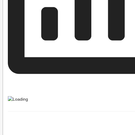
ПРАВОВЫЕ АКТЫ
ОЦЕНКА РЕГУЛИРУЮЩЕГО ВОЗДЕЙСТВИЯ
НОРМАТИВНЫЕ П
МУНИЦИПАЛЬНЫЕ НПА В СФЕРЕ ОРВ И ОФВ И ЭКСПЕРТИЗЫ
ПУБЛИЧНЫЕ КОНСУЛЬТАЦИИ
СВОДНЫЕ ОТЧЕТЫ ОБ ОРВ
ЭКСПЕРТНЫЕ ЗАКЛЮЧЕНИЯ ОБ ОРВ
ЭКСПЕРТНЫЕ ЗАКЛЮЧ
_
ПОРЯДОК ОБЖАЛОВАНИЯ НПА
РАСПОРЯЖЕНИЯ АДМИНИС
АДМИНИСТРАТИВНЫЕ РЕГЛАМЕНТЫ
ПУБЛИЧНЫЕ СЛУШАН
БЮДЖЕТ ПО ГОДАМ
БЮДЖЕТ
ОТЧЕТ ОБ ИСПОЛНЕНИИ БЮДЖЕТА
_
ФОРМЫ ЗАЯВЛЕНИЙ ПО МУНИЦИПАЛЬНЫ
МУНИЦИПАЛЬНЫЕ УСЛУГИ
МУНИЦИПАЛЬНЫЕ УСЛУГИ
_
ОБРАЩЕНИЕ К ГЛАВЕ
ИНТЕРНЕТ ПРИЕМН
ПРИЕМ ГРАЖДАН
ОБЗОРЫ ОБРАЩЕНИЙ ГРАЖДАН
ФОРМА О
РЕГЛАМЕНТ РАССМОТРЕНИЯ ОБРАЩЕНИЙ