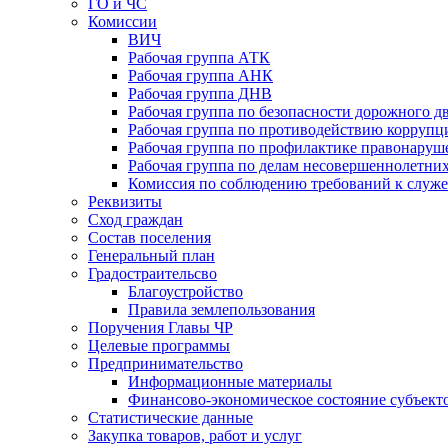
ГО и ЧС
Комиссии
ВИЧ
Рабочая группа АТК
Рабочая группа АНК
Рабочая группа ДНВ
Рабочая группа по безопасности дорожного 
Рабочая группа по противодействию коррупц
Рабочая группа по профилактике правонаруш
Рабочая группа по делам несовершеннолетних
Комиссия по соблюдению требований к служ
Реквизиты
Сход граждан
Состав поселения
Генеральный план
Градостраительсво
Благоустройство
Правила землепользования
Поручения Главы ЧР
Целевые программы
Предпринимательство
Информационные материалы
Финансово-экономическое состояние субъект
Статистические данные
Закупка товаров, работ и услуг