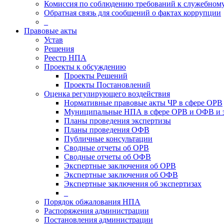
Комиссия по соблюдению требований к служебному
Обратная связь для сообщений о фактах коррупции
_
Правовые акты
Устав
Решения
Реестр НПА
Проекты к обсуждению
Проекты Решений
Проекты Постановлений
Оценка регулирующего воздействия
Нормативные правовые акты ЧР в сфере ОРВ
Муниципальные НПА в сфере ОРВ и ОФВ и 
Планы проведения экспертизы
Планы проведения ОФВ
Публичные консультации
Сводные отчеты об ОРВ
Сводные отчеты об ОФВ
Экспертные заключения об ОРВ
Экспертные заключения об ОФВ
Экспертные заключения об экспертизах
_
Порядок обжалования НПА
Распоряжения администрации
Постановления администрации