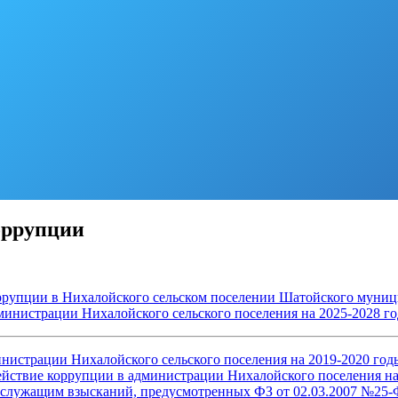
оррупции
упции в Нихалойского сельском поселении Шатойского муници
инистрации Нихалойского сельского поселения на 2025-2028 г
нистрации Нихалойского сельского поселения на 2019-2020 год
ствие коррупции в администрации Нихалойского поселения на
служащим взысканий, предусмотренных ФЗ от 02.03.2007 №25-