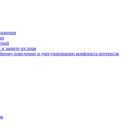
движения
ии
ений
 и защите их прав
ебному поведению и урегулированию конфликта интересов
ов