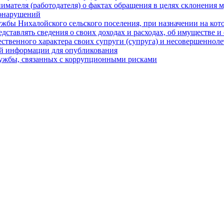
имателя (работодателя) о фактах обращения в целях склонени
вонарушений
жбы Нихалойского сельского поселения, при назначении на ко
ставлять сведения о своих доходах и расходах, об имуществе и 
ественного характера своих супруги (супруга) и несовершеннол
ой информации для опубликования
ужбы, связанных с коррупционными рисками