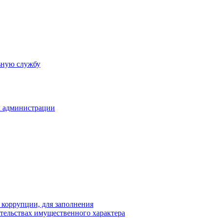
ьную службу
х администрации
 коррупции, для заполнения
ательствах имущественного характера