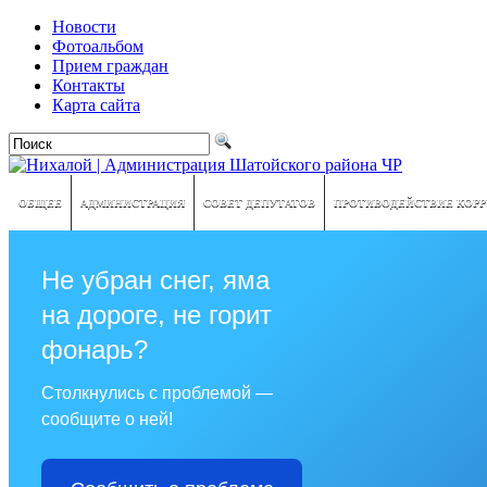
Новости
Фотоальбом
Прием граждан
Контакты
Карта сайта
ОБЩЕЕ
АДМИНИСТРАЦИЯ
СОВЕТ ДЕПУТАТОВ
ПРОТИВОДЕЙСТВИЕ КОР
Не убран снег, яма
на дороге, не горит
фонарь?
Столкнулись с проблемой —
сообщите о ней!