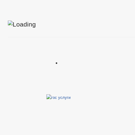
_
Муниципальные услуги
Формы заявлений по муниципальным услугам
Стандарты муниципальных услуг
Муниципальные услуги
_
Прием граждан
Обращение к главе
Интернет приемная
График приема граждан
Обзоры обращений граждан
Форма обращений и заявлений
Порядок рассмотрения обращений
Регламент рассмотрения обращений