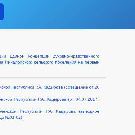
ии Единой Концепции духовно-нравственного
ия Нихалойского сельского поселения на первый
ской Республики Р.А. Кадырова (совещание от 26
ской Республики Р.А. Кадырова (от 04.07.2017г.
ченской Республики Р.А. Кадырова (выездное
ода №01-02)