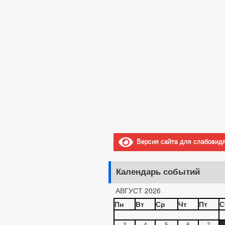
Версия сайта для слабовид
Календарь событий
АВГУСТ 2026
Пн
Вт
Ср
Чт
Пт
С
3
4
5
6
7