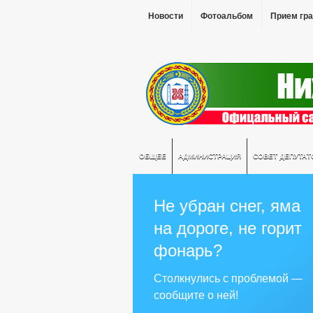
Новости
Фотоальбом
Прием гр
ОБЩЕЕ
АДМИНИСТРАЦИЯ
СОВЕТ ДЕПУТАТ
Не убран снег, яма
на дороге, не горит
фонарь?
Столкнулись с проблемой —
сообщите о ней!