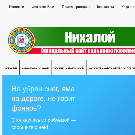
Новости
Фотоальбом
Прием граждан
Контакты
Карта 
ОБЩЕЕ
АДМИНИСТРАЦИЯ
СОВЕТ ДЕПУТАТОВ
ПРОТИВОДЕЙСТВИЕ КОРРУП
Не убран снег, яма
на дороге, не горит
фонарь?
Столкнулись с проблемой —
сообщите о ней!