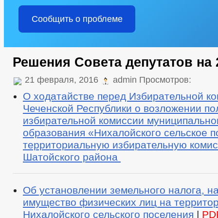
Сообщить о проблеме
Решения Совета депутатов на 
21 февраля, 2016
admin Просмотров:
О ходатайстве перед Избирательной к
Чеченской Республики о возложении п
избирательной комиссии муниципально
образования «Нихалойского сельское п
территориальную избирательную коми
Шатойского района
Об установлении земельного налога, н
имущество физических лиц на террито
Нихалойского сельского поселения
|
PD