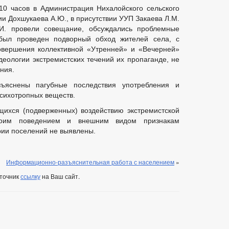
10 часов в Администрация Нихалойского сельского
и Дохшукаева А.Ю., в присутствии УУП Закаева Л.М.
И. провели совещание, обсуждались проблемные
был проведен подворный обход жителей села, с
овершения коллективной «Утренней» и «Вечерней»
деологии экстремистских течений их пропаганде, не
ния.
ъяснены пагубные последствия употребления и
психотропных веществ.
щихся (подверженных) воздействию экстремистской
оим поведением и внешним видом признакам
рии поселений не выявлены.
Информационно-разъяснительная работа с населением
»
сточник
ссылку
на Ваш сайт.