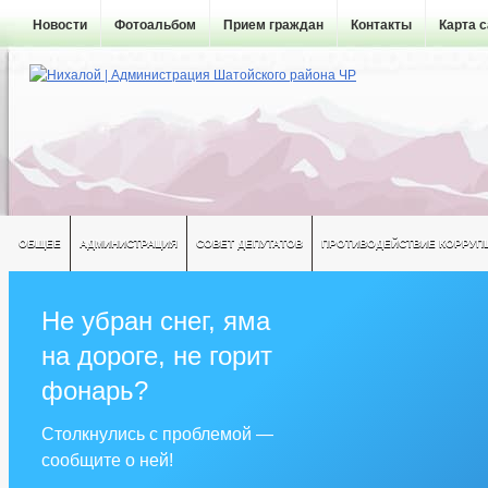
Новости
Фотоальбом
Прием граждан
Контакты
Карта 
ОБЩЕЕ
АДМИНИСТРАЦИЯ
СОВЕТ ДЕПУТАТОВ
ПРОТИВОДЕЙСТВИЕ КОРРУП
Не убран снег, яма
на дороге, не горит
фонарь?
Столкнулись с проблемой —
сообщите о ней!