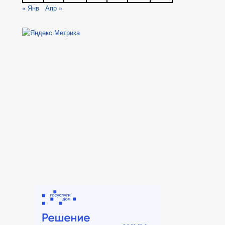
« Янв
Апр »