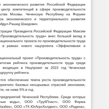
 экономического развития Российской Федерации
центр компетенций в сфере производительности
ьства Москвы. Чеченскую Республику на Форуме
ра экономического и территориального развития
Абдул-Рашид Шаидович.
страции Президента Российской Федерации Максим
«Производительность труда» внес большой вклад в
национального проекта по производительности труда
 в рамках нового нацпроекта «Эффективная и
ациональный проект «Производительность труда» с
итогам рейтинга производительности труда среди
, входящих в Нацпроект за 2023 год Чеченская
дгруппу рейтинга.
тся обеспечение темпа роста производительности
приятиях базовых несырьевых отраслей экономики,
е, не ниже 5% в год.
предприятий Чеченской Республики. Среди которых
ные воды», ООО «ТрубПласт», ООО Фирма
Казбек», ООО «ТК ЮгАгроХолдинг», ООО «Родина»,