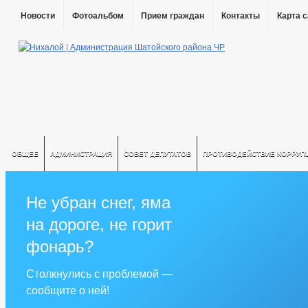
Новости
Фотоальбом
Прием граждан
Контакты
Карта 
ОБЩЕЕ
АДМИНИСТРАЦИЯ
СОВЕТ ДЕПУТАТОВ
ПРОТИВОДЕЙСТВИЕ КОРРУП
Не убран снег, яма
на дороге, не горит
фонарь?
Столкнулись с проблемой —
сообщите о ней!