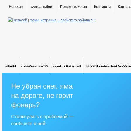
Новости
Фотоальбом
Прием граждан
Контакты
Карта 
ОБЩЕЕ
АДМИНИСТРАЦИЯ
СОВЕТ ДЕПУТАТОВ
ПРОТИВОДЕЙСТВИЕ КОРРУП
Не убран снег, яма
на дороге, не горит
фонарь?
Столкнулись с проблемой —
сообщите о ней!