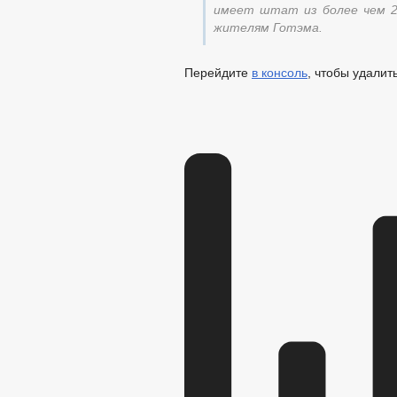
имеет штат из более чем 2
жителям Готэма.
Перейдите
в консоль
, чтобы удалит