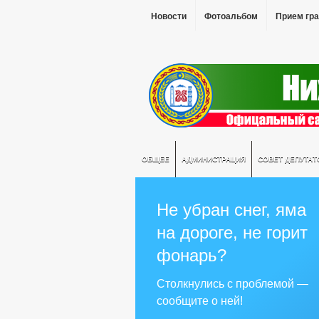
Новости
Фотоальбом
Прием гр
ОБЩЕЕ
АДМИНИСТРАЦИЯ
СОВЕТ ДЕПУТАТ
Не убран снег, яма
на дороге, не горит
фонарь?
Столкнулись с проблемой —
сообщите о ней!